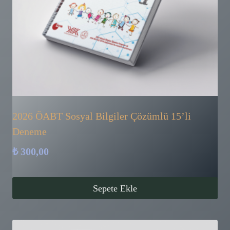
2026 ÖABT Sosyal Bilgiler Çözümlü 15’li
Deneme
₺
300,00
Sepete Ekle