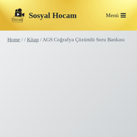
Skip
Sosyal Hocam
to
Menü
content
Home
/
/
Kitap
/
AGS Coğrafya Çözümlü Soru Bankası