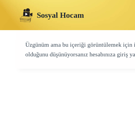
Skip
Sosyal Hocam
to
content
Üzgünüm ama bu içeriği görüntülemek için izn
olduğunu düşünüyorsanız hesabınıza giriş ya