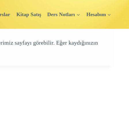
rslar
Kitap Satış
Ders Notları
Hesabım
rimiz sayfayı görebilir. Eğer kaydığınızın