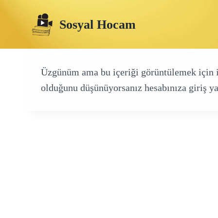
Skip
Sosyal Hocam
to
content
Üzgünüm ama bu içeriği görüntülemek için izn
olduğunu düşünüyorsanız hesabınıza giriş ya