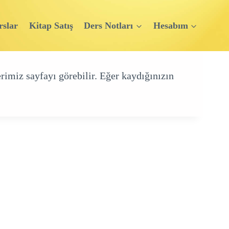
rslar
Kitap Satış
Ders Notları
Hesabım
rimiz sayfayı görebilir. Eğer kaydığınızın