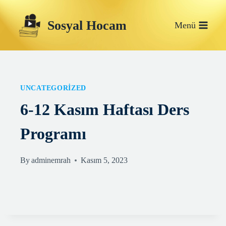
Skip
Sosyal Hocam
to
Menü
content
UNCATEGORIZED
6-12 Kasım Haftası Ders
Programı
By
adminemrah
Kasım 5, 2023