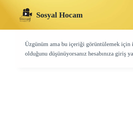
Skip
Sosyal Hocam
to
content
Üzgünüm ama bu içeriği görüntülemek için izn
olduğunu düşünüyorsanız hesabınıza giriş ya