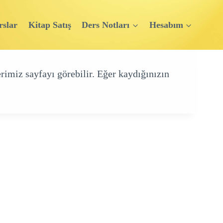
rslar
Kitap Satış
Ders Notları
Hesabım
rimiz sayfayı görebilir. Eğer kaydığınızın