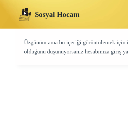
Skip
Sosyal Hocam
to
content
Üzgünüm ama bu içeriği görüntülemek için izn
olduğunu düşünüyorsanız hesabınıza giriş ya