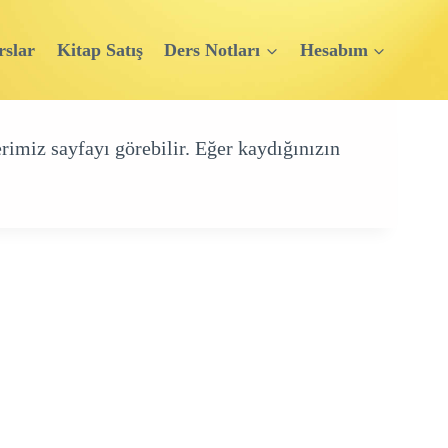
rslar
Kitap Satış
Ders Notları
Hesabım
rimiz sayfayı görebilir. Eğer kaydığınızın