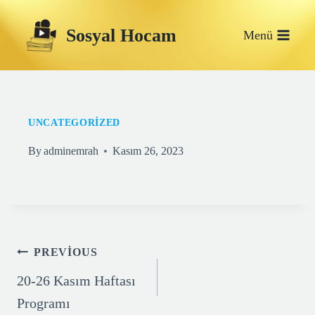
Skip
Sosyal Hocam
to
Menü
content
UNCATEGORIZED
By
adminemrah
Kasım 26, 2023
Yazı
PREVIOUS
gezinmesi
20-26 Kasım Haftası
Programı